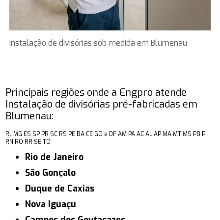
Instalação de divisórias sob medida em Blumenau
Principais regiões onde a Engpro atende
Instalação de divisórias pré-fabricadas em
Blumenau:
RJ
MG
ES
SP
PR
SC
RS
PE
BA
CE
GO e DF
AM
PA
AC
AL
AP
MA
MT
MS
PB
PI
RN
RO
RR
SE
TO
Rio de Janeiro
São Gonçalo
Duque de Caxias
Nova Iguaçu